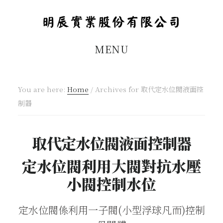
Skip
Skip
to
to
main
footer
MENU
content
You are here:
Home
/
Archives for 取代定水位閥液面控
制器
取代定水位閥液面控制器
定水位閥利用大閥對抗水壓
小閥控制水位
定水位閥係利用一子閥(小型浮球凡而)控制