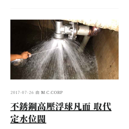
2017-07-26
由
M.C.CORP
不銹鋼高壓浮球凡而 取代
定水位閥