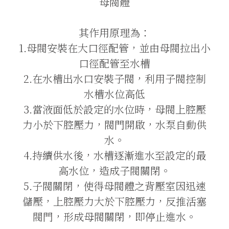
母閥體
其作用原理為：
1.母閥安裝在大口徑配管，並由母閥拉出小
口徑配管至水槽
2.在水槽出水口安裝子閥，利用子閥控制
水槽水位高低
3.當液面低於設定的水位時，母閥上腔壓
力小於下腔壓力，閥門開啟，水泵自動供
水。
4.持續供水後，水槽逐漸進水至設定的最
高水位，造成子閥關閉。
5.子閥關閉，使得母閥體之背壓室因迅速
儲壓，上腔壓力大於下腔壓力，反推活塞
閥門，形成母閥關閉，即停止進水。