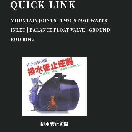
QUICK LINK
|
MOUNTAIN JOINTS
TWO-STAGE WATER
|
|
INLET
BALANCE FLOAT VALVE
GROUND
ROD RING
排水管止逆閥