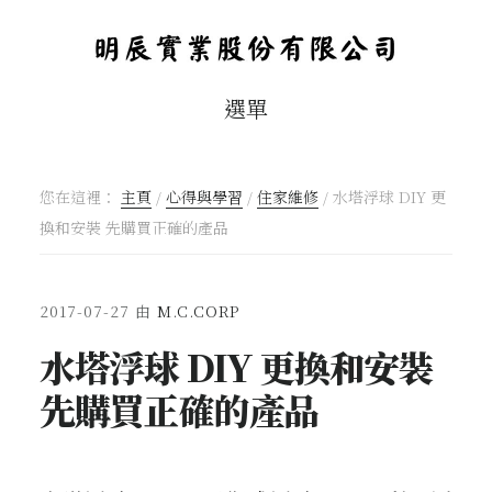
Skip
跳
to
轉
main
到
選單
content
頁
腳
您在這裡：
主頁
/
心得與學習
/
住家維修
/
水塔浮球 DIY 更
換和安裝 先購買正確的產品
2017-07-27
由
M.C.CORP
水塔浮球 DIY 更換和安裝
先購買正確的產品