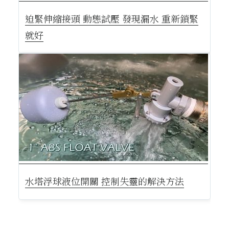
迫緊伸縮接頭 動態試壓 發現漏水 重新鎖緊
就好
水塔浮球液位開關 控制失靈的解決方法