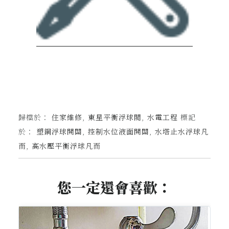
歸檔於：
住家維修
,
東星平衡浮球閥
,
水電工程
標記
於：
塑鋼浮球開關
,
控制水位液面開關
,
水塔止水浮球凡
而
,
高水壓平衡浮球凡而
您一定還會喜歡：