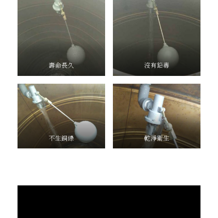
壽命長久
沒有鉛毒
不生銅綠
乾淨衛生