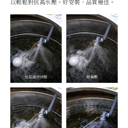
以輕鬆對抗高水壓。好安裝，品質極佳。
迅猛龍浮球閥
耐高壓