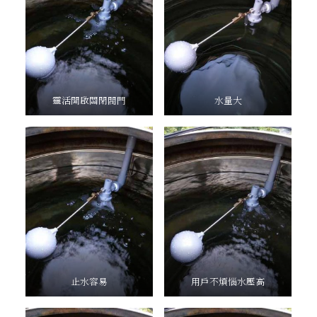
靈活開啟關閉閥門
水量大
止水容易
用戶不煩惱水壓高