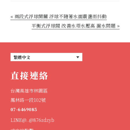
« 兩段式浮球開關 浮球不隨著水面震盪而抖動
平衡式浮球閥 改善水塔水壓高 漏水問題 »
繁體中文
直接連絡
台灣高雄市林園區
鳳林路一段102號
07-6469085
LINE@..@876zdzyb