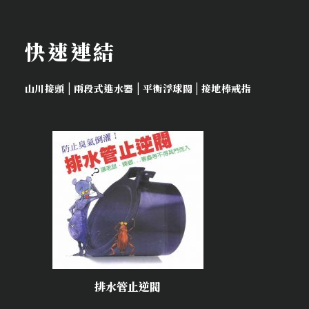
快速連結
|
|
|
山川接頭
兩段式進水器
平衡浮球閥
接地棒戒指
排水管止逆閥