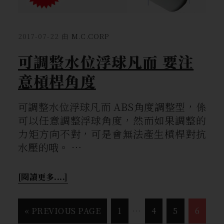
2017-07-22
由
M.C.CORP
可調整水位浮球凡而 要注
意槓桿角度
可調整水位浮球凡而 ABS角度調整型，係
可以任意調整浮球角度，然而如果調整的
力矩方向不對，可是會無法產生槓桿對抗
水壓的哦。 …
[閱讀更多....]
«
PREVIOUS PAGE
1
…
4
5
6