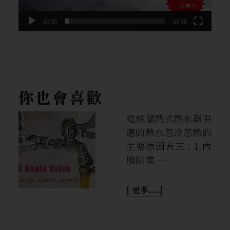
00:00
00:55
你也會喜歡
造成儲熱式熱水器供
應的熱水忽冷忽熱的
主要原因有三：1.內
膽阻塞 …
[ 更多....]