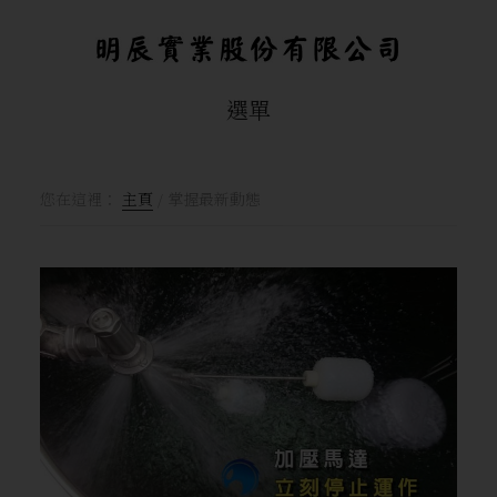
Skip
跳
跳
to
至
轉
main
主
到
選單
content
側
頁
邊
腳
欄
您在這裡：
主頁
/
掌握最新動態