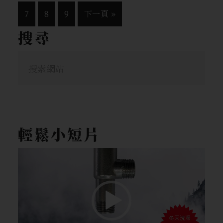
7
8
9
下一頁 »
搜尋
輕鬆小短片
視
訊
播
放
器