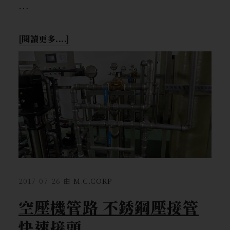
…
[閱讀更多....]
2017-07-26
由
M.C.CORP
空壓機管路 不銹鋼壓接管
快速接頭