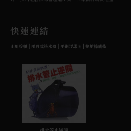
快速連結
|
|
|
山川接頭
兩段式進水器
平衡浮球閥
接地棒戒指
排水管止逆閥