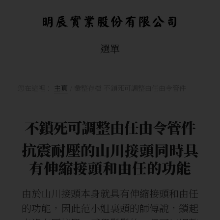
Skip
跳
to
轉
main
到
選單
content
頁
腳
您在這裡：
主頁
/
彙整存檔 不鎖死可調整由任由令管件
不鎖死可調整由任由令管件
抗震耐壓的山川接頭同時具
有
伸縮接頭和由任的功能
由於山川接頭本身就具有伸縮接頭和由任
的功能，因此范小姐裏頭的師傅說，鎖起