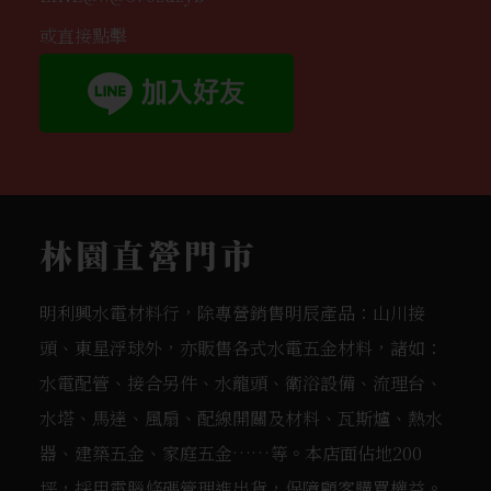
或直接點擊
林園直營門市
明利興水電材料行，除專營銷售明辰產品：山川接
頭、東星浮球外，亦販售各式水電五金材料，諸如：
水電配管、接合另件、水龍頭、衛浴設備、流理台、
水塔、馬達、風扇、配線開關及材料、瓦斯爐、熱水
器、建築五金、家庭五金……等。本店面佔地200
坪，採用電腦條碼管理進出貨，保障顧客購買權益。