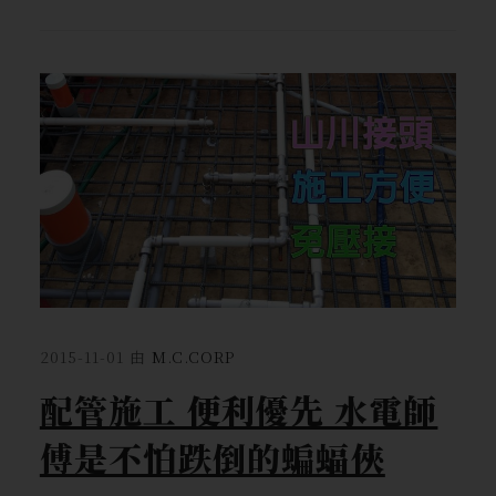
2015-11-01
由
M.C.CORP
配管施工 便利優先 水電師
傅是不怕跌倒的蝙蝠俠