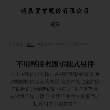
Skip
跳
to
轉
main
到
選單
content
頁
腳
您在這裡：
主頁
/
彙整存檔 不用壓接夾頭承插式另件
不用壓接夾頭承插式另件
山川接頭內部的橡皮在裝配鎖緊螺帽後,受
到螺帽向內完全的擠壓,管件內是完全封閉
無間隙的,受到壓縮的橡皮,前後均無空隙,
在物質不滅定律下,橡膠不會對外膨脹而老
化,使用壽命相當長久